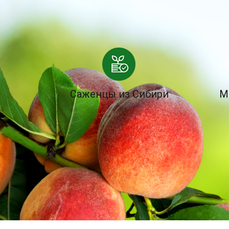
Саженцы из Сибири
М