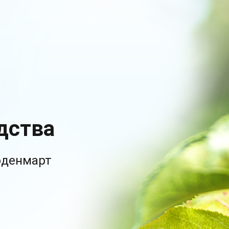
дства
рденмарт