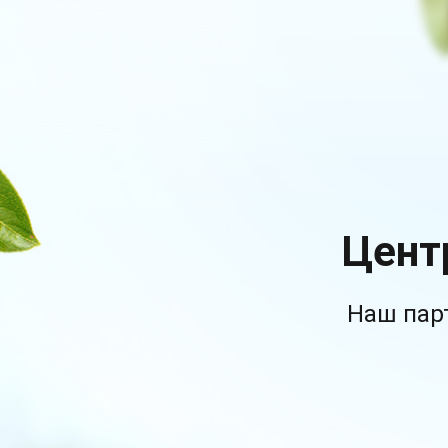
Цент
Наш пар