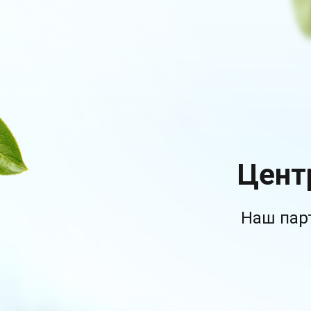
Цент
Наш пар