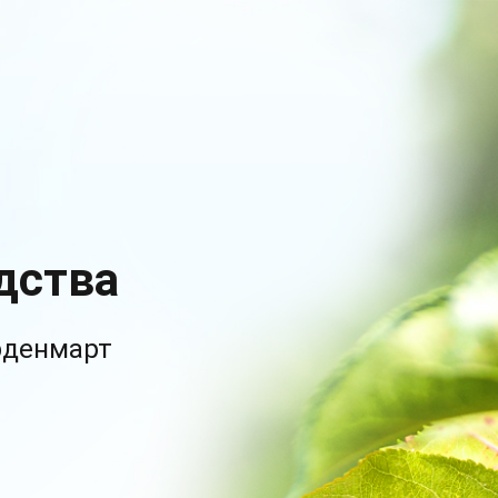
дства
рденмарт