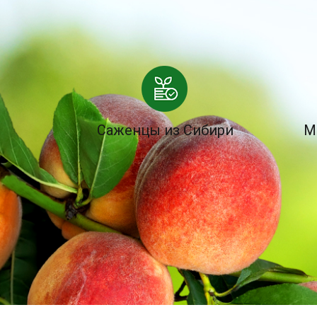
Саженцы из Сибири
М