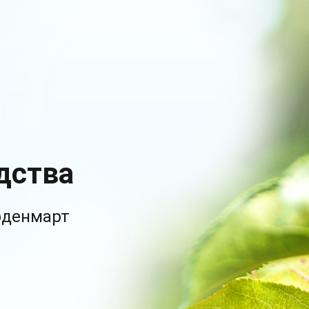
дства
рденмарт