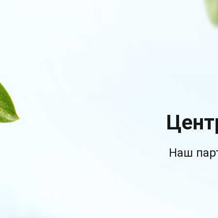
Цент
Наш пар