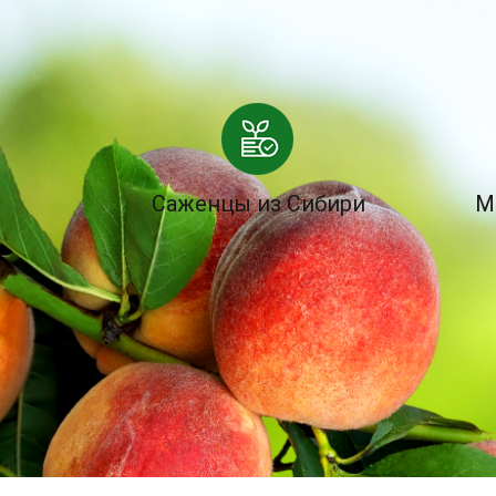
Саженцы из Сибири
М