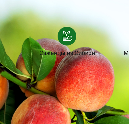
Саженцы из Сибири
М