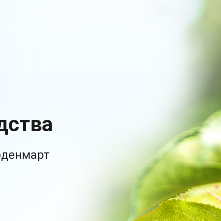
дства
рденмарт