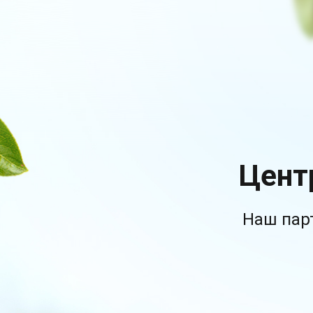
Цент
Наш пар