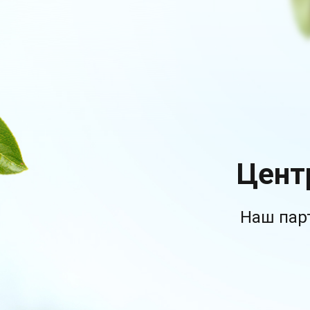
Цент
Наш пар