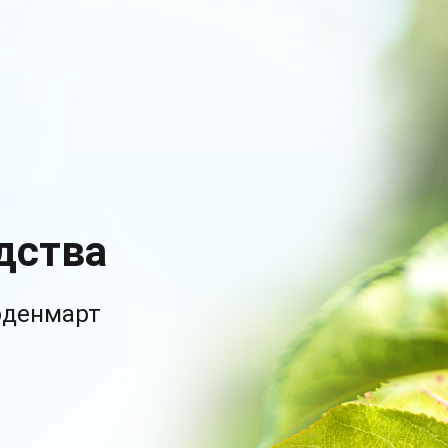
дства
рденмарт