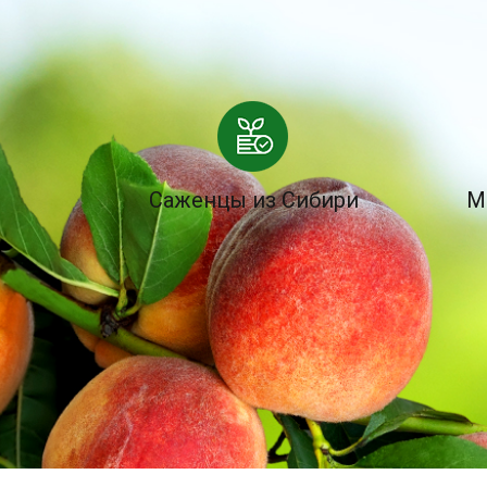
Саженцы из Сибири
М