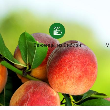
Саженцы из Сибири
М