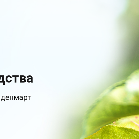
дства
рденмарт