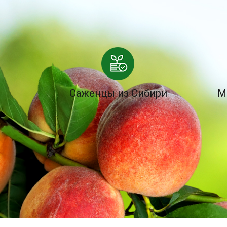
Саженцы из Сибири
М