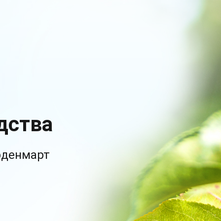
дства
рденмарт