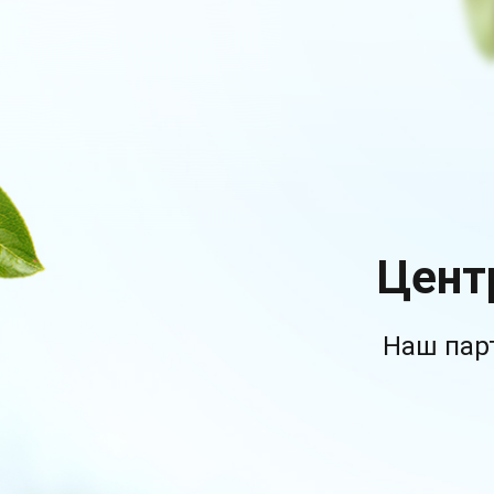
Цент
Наш пар