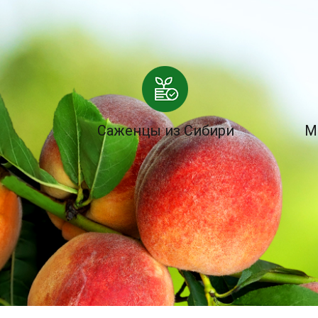
Саженцы из Сибири
М