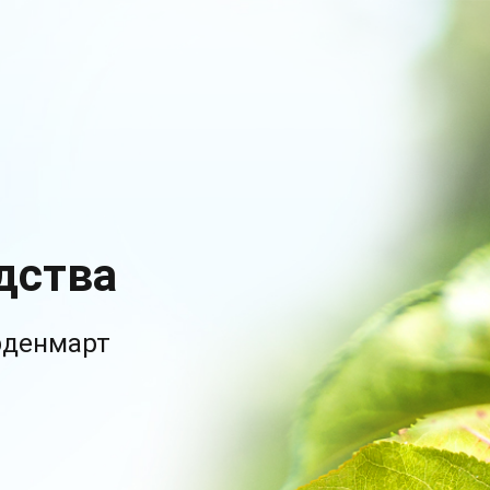
дства
рденмарт