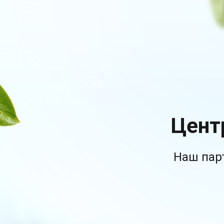
Цент
Наш пар