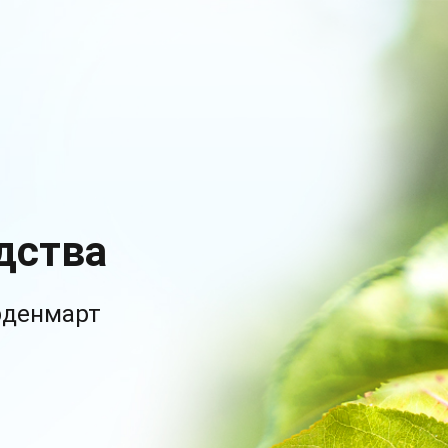
дства
рденмарт