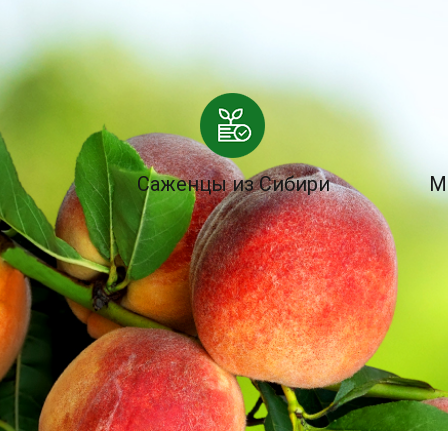
Саженцы из Сибири
М