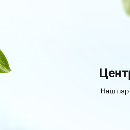
Цент
Наш пар