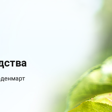
дства
рденмарт