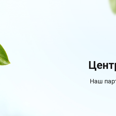
Цент
Наш пар