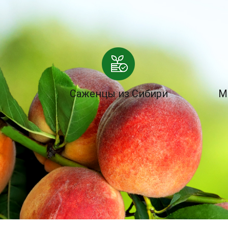
Саженцы из Сибири
М