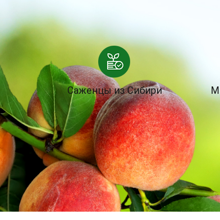
Саженцы из Сибири
М