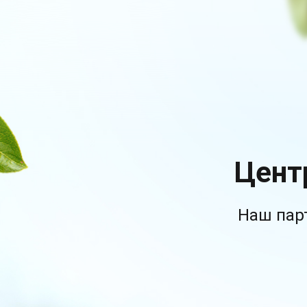
Цент
Наш пар