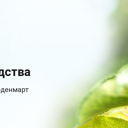
дства
рденмарт