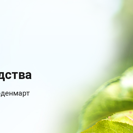
дства
рденмарт