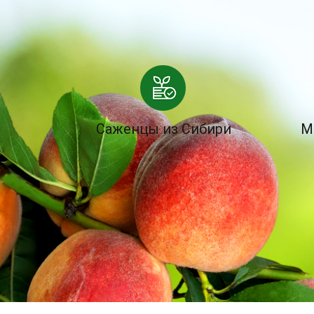
Саженцы из Сибири
М