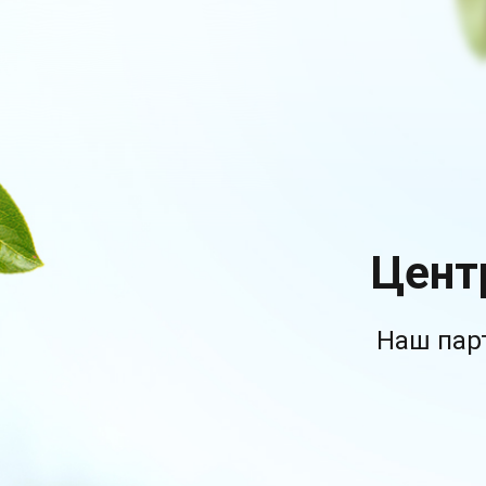
Цент
Наш пар