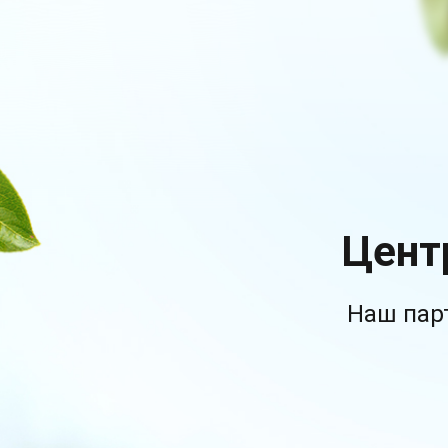
Цент
Наш пар