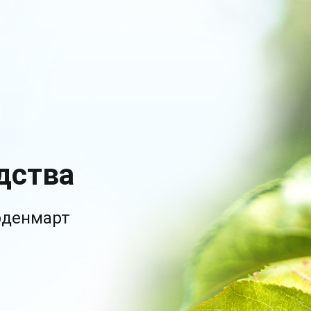
дства
рденмарт