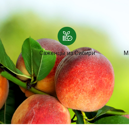
Саженцы из Сибири
М