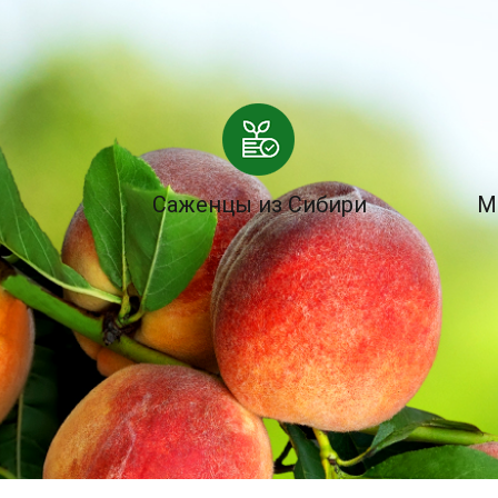
Саженцы из Сибири
М