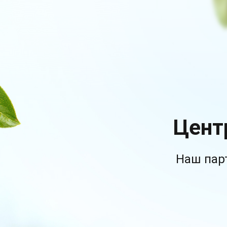
Цент
Наш пар