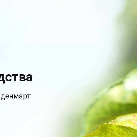
дства
рденмарт