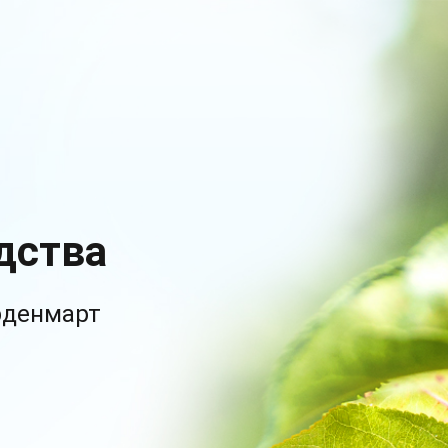
дства
рденмарт