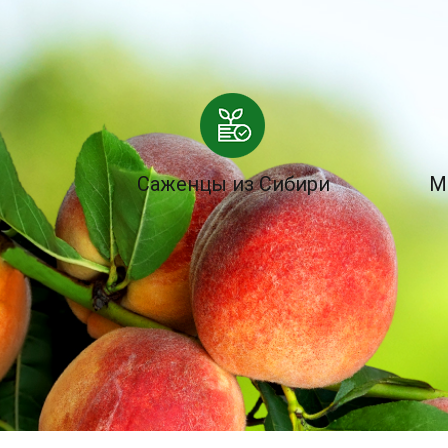
Саженцы из Сибири
М