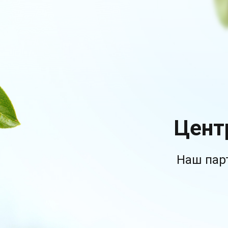
Цент
Наш пар