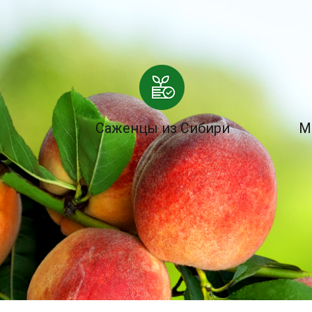
Саженцы из Сибири
М