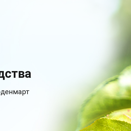
дства
рденмарт