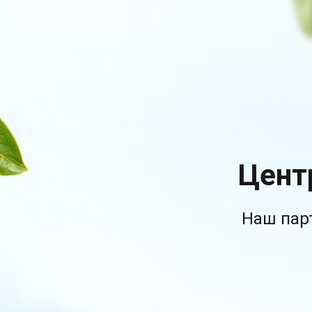
Цент
Наш пар