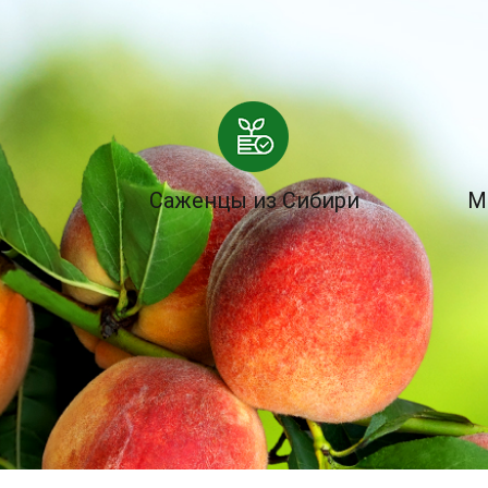
Саженцы из Сибири
М