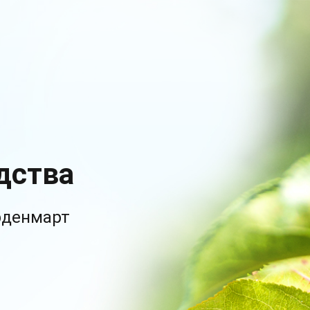
дства
рденмарт