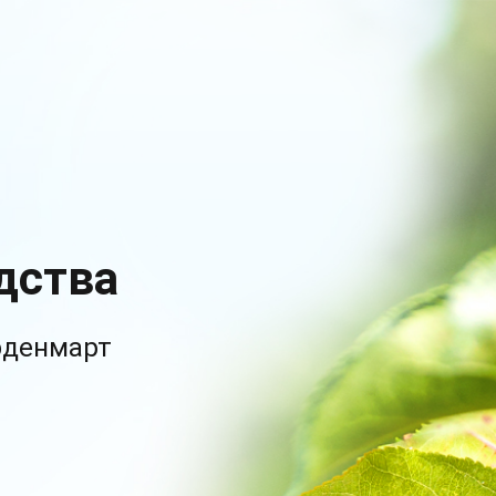
дства
рденмарт