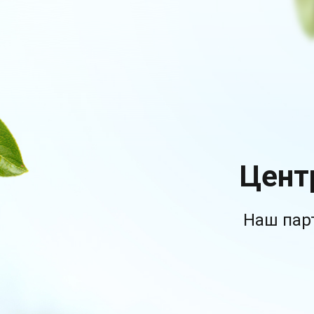
Цент
Наш пар