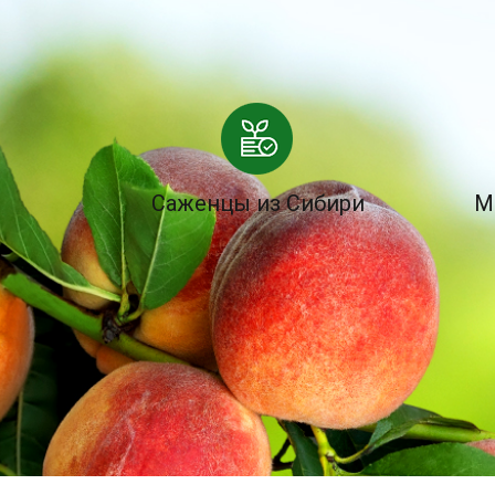
Саженцы из Сибири
М