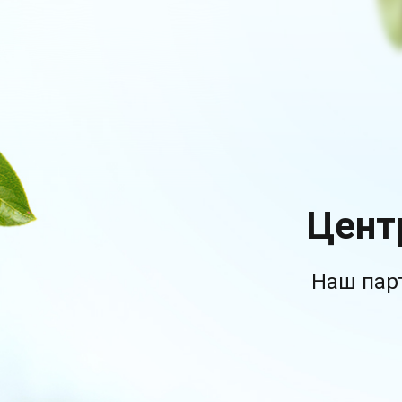
Цент
Наш пар