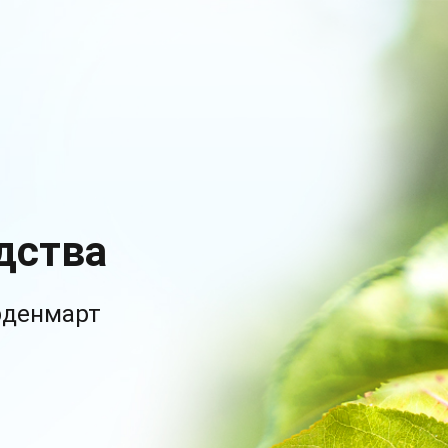
дства
рденмарт