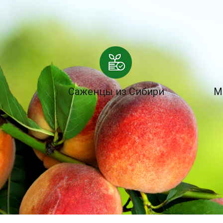
Саженцы из Сибири
М