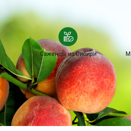
Саженцы из Сибири
М