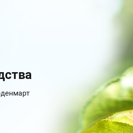
дства
рденмарт