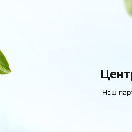
Цент
Наш пар