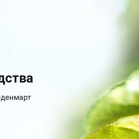
дства
рденмарт