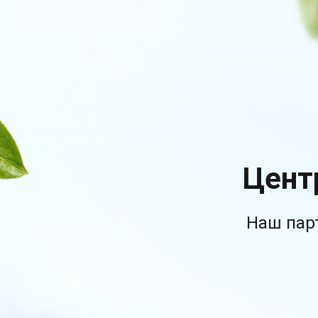
Цент
Наш пар