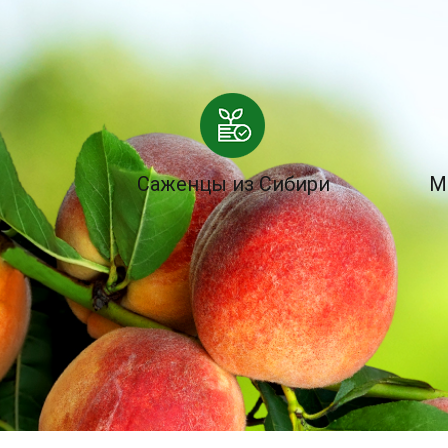
Саженцы из Сибири
М