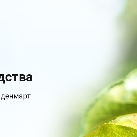
дства
рденмарт