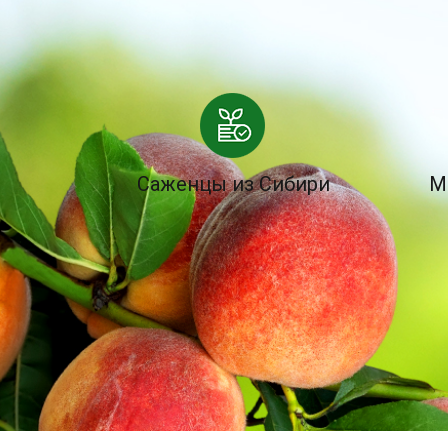
Саженцы из Сибири
М