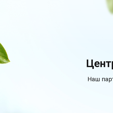
Цент
Наш пар