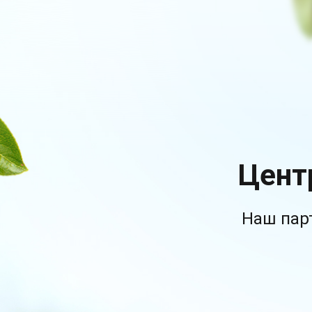
Цент
Наш пар