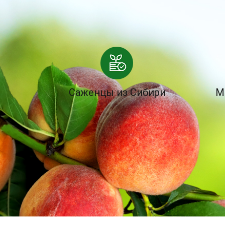
Саженцы из Сибири
М