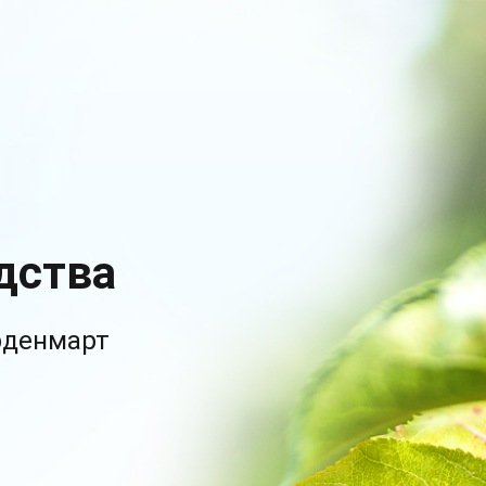
дства
рденмарт