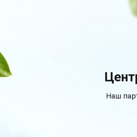
Цент
Наш пар