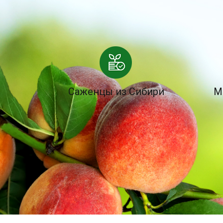
Саженцы из Сибири
М