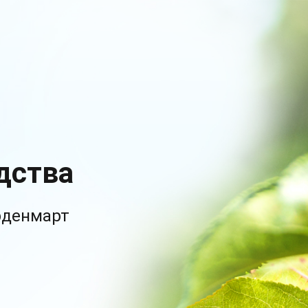
дства
рденмарт