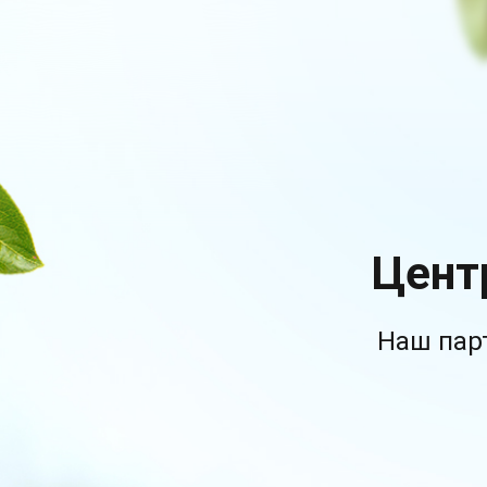
Цент
Наш пар