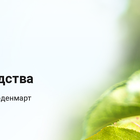
дства
рденмарт