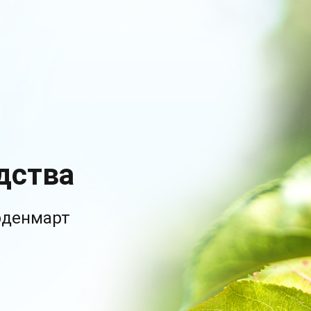
дства
рденмарт