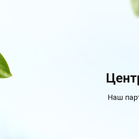
Цент
Наш пар