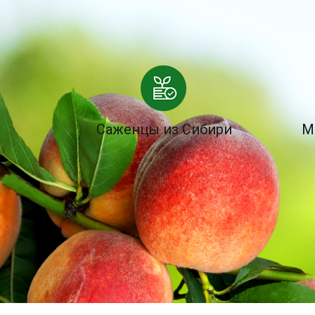
Саженцы из Сибири
М