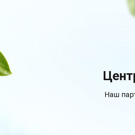
Цент
Наш пар