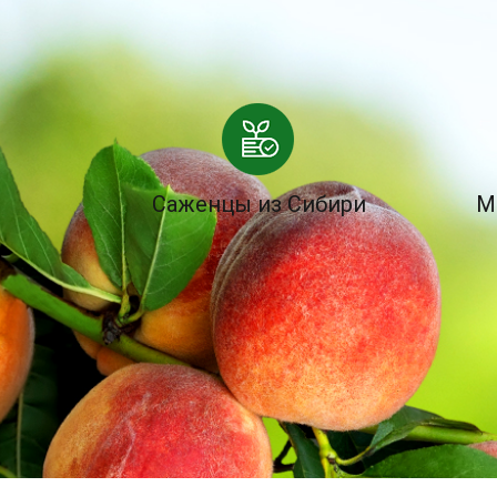
Саженцы из Сибири
М