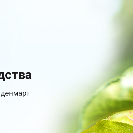
дства
рденмарт