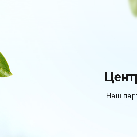
Цент
Наш пар