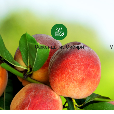
Саженцы из Сибири
М