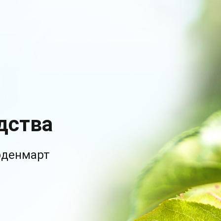
дства
рденмарт