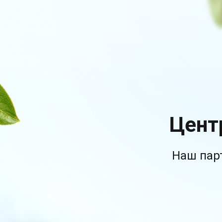
Цент
Наш пар