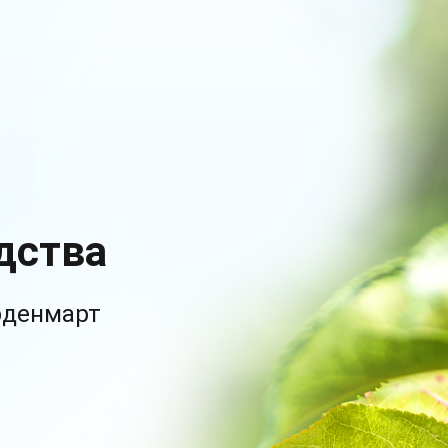
дства
рденмарт