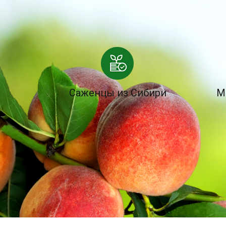
Саженцы из Сибири
М