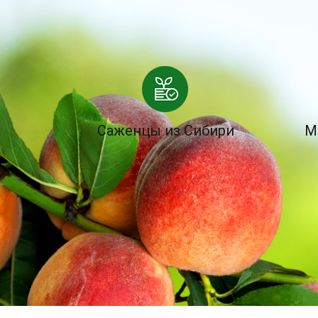
Саженцы из Сибири
М