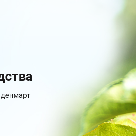
дства
рденмарт