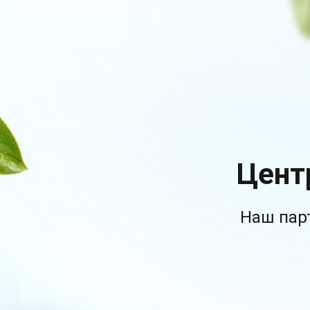
Цент
Наш пар