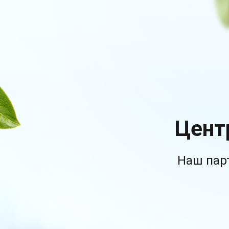
Цент
Наш пар