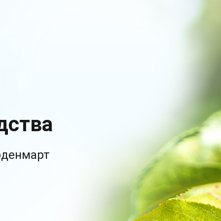
дства
рденмарт