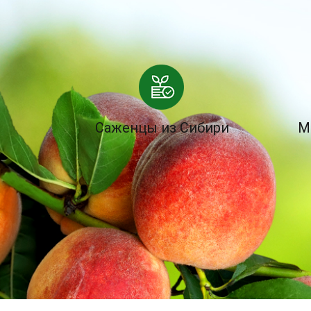
Саженцы из Сибири
М