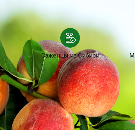
Саженцы из Сибири
М