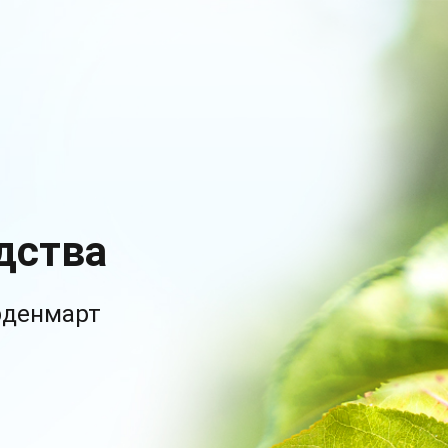
дства
рденмарт