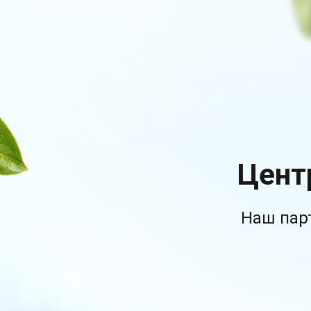
Цент
Наш пар