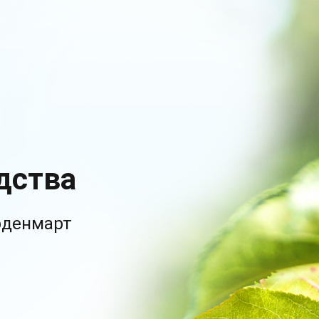
дства
рденмарт