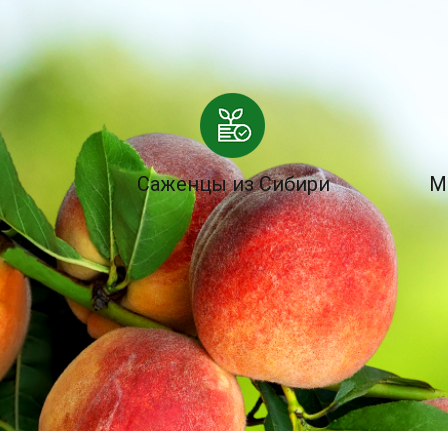
Саженцы из Сибири
М