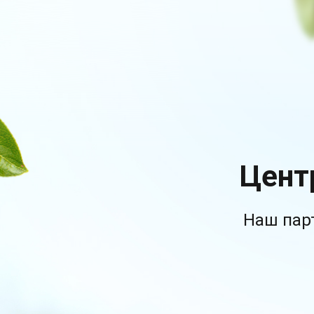
Цент
Наш пар