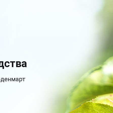
дства
рденмарт