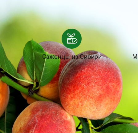
Саженцы из Сибири
М