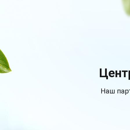
Цент
Наш пар