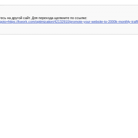
сь на другой сайт. Для перехода щелкните по ссылке:
php?goto=https://kwork.com/optimization/42132910/promote-your-website-to-2000k-monthly-traf