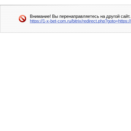
Внимание! Вы перенаправляетесь на другой сайт.
https://1-x-bet-com.ru/bitrix/redirect.php?goto=htt